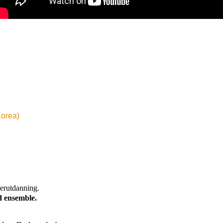
Korea)
lerutdanning.
d ensemble.