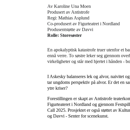
Av Karoline Una Moen
Produsert av Antistrofe
Regi: Mathias Asplund 
Co-produsert av Figurteatret i Nordland
Produsentstøtte av Davvi
Rolle: Storesøster
En apokalyptisk katastrofe truer utenfor et b
ennå verre. To søstre leker seg gjennom overl
virkeligheter og står med hjertet i hånden - bo
I Askesky balanseres lek og alvor, naivitet og
tar ungdoms perspektiv på alvor. Er det en
ytre kriser?
Forestillingen er skapt av Antistrofe teaterk
Figurteateret i Nordland og gjennom Festspi
Call 2025. Prosjektet er også støttet av Kult
og Davvi - Senter for scenekunst.