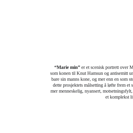
“Marie min”
 er et scenisk portrett over
som konen til Knut Hamsun og antisemitt un
bare sin manns kone, og mer enn en som stod
dette prosjektets målsetting å løfte frem e
mer menneskelig, nyansert, motsetningsfylt, o
et komplekst l