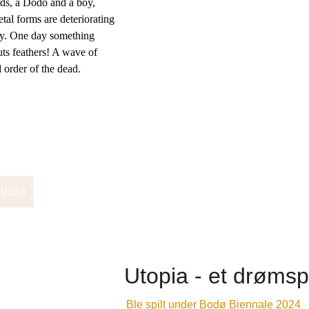
ds, a Dodo and a boy, 
etal forms are deteriorating 
ly. One day something 
ts feathers! A wave of 
d order of the dead.
dland
Utopia - et drømsp
Ble spilt under Bodø Biennale 2024