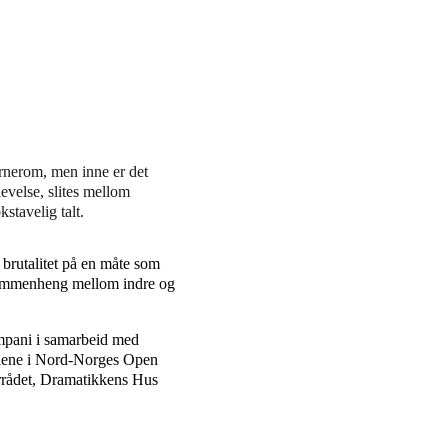
arnerom, men inne er det 
evelse, slites mellom 
kstavelig talt.
 brutalitet på en måte som 
 sammenheng mellom indre og 
ompani i samarbeid med 
llene i Nord-Norges Open 
urrådet, Dramatikkens Hus 