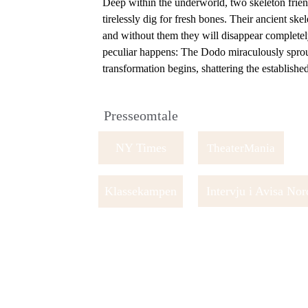
Deep within the underworld, two skeleton frien
tirelessly dig for fresh bones. Their ancient skel
and without them they will disappear complete
peculiar happens: The Dodo miraculously sprou
transformation begins, shattering the establishe
Presseomtale
NY Times
TheaterMania
Intervju i Avisa Nor
Klassekampen