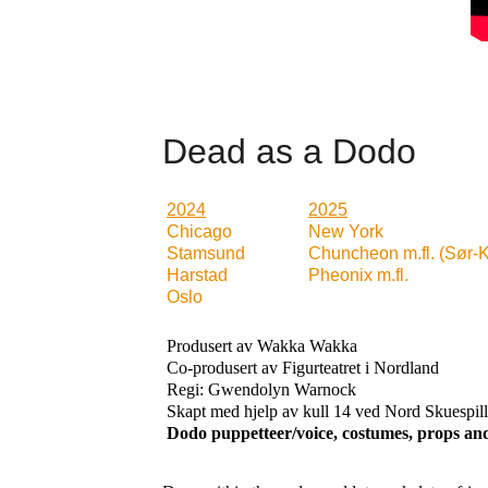
Dead as a Dodo
2024
2025
Chicago
New York
Stamsund
Chuncheon m.fl. (Sør-
Harstad 
Pheonix m.fl.
Oslo
Produsert av Wakka Wakka
Co-produsert av Figurteatret i Nordland
Regi: Gwendolyn Warnock
Skapt med hjelp av kull 14 ved Nord Skuespil
Dodo puppetteer/voice, costumes, props an