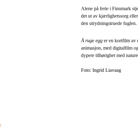
Alene på ferie i Finnmark st
det ut av kjærlighetssorg ell
den utrydningstruede fuglen.
Å ruge egg
 er en kortfilm av
animasjon, med digitalfilm og 
dypere tilhørighet med natur
Foto: Ingrid Liavaag
e 