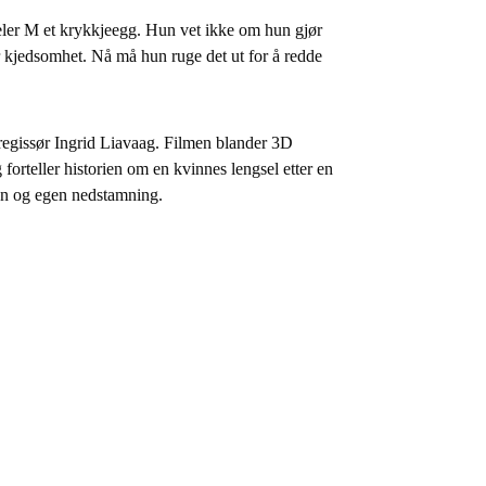
jeler M et krykkjeegg. Hun vet ikke om hun gjør 
er kjedsomhet. Nå må hun ruge det ut for å redde 
 regissør Ingrid Liavaag. Filmen blander 3D 
forteller historien om en kvinnes lengsel etter en 
en og egen nedstamning.